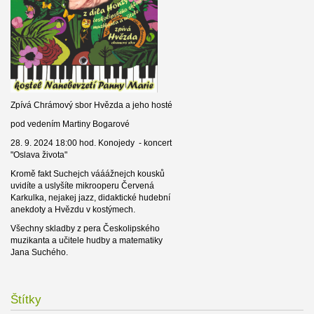
Zpívá Chrámový sbor Hvězda a jeho hosté
pod vedením Martiny Bogarové
28. 9. 2024 18:00 hod. Konojedy - koncert
"Oslava života"
Kromě fakt Suchejch vááážnejch kousků
uvidíte a uslyšíte mikrooperu Červená
Karkulka, nejakej jazz, didaktické hudební
anekdoty a Hvězdu v kostýmech.
Všechny skladby z pera Českolipského
muzikanta a učitele hudby a matematiky
Jana Suchého.
Štítky