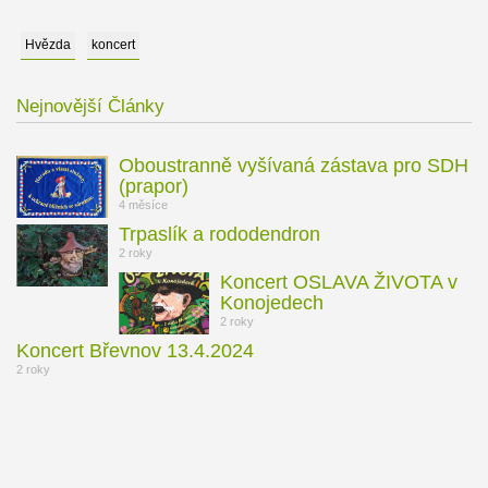
Hvězda
koncert
Nejnovější
Články
Oboustranně vyšívaná zástava pro SDH
(prapor)
4 měsíce
Trpaslík a rododendron
2 roky
Koncert OSLAVA ŽIVOTA v
Konojedech
2 roky
Koncert Břevnov 13.4.2024
2 roky