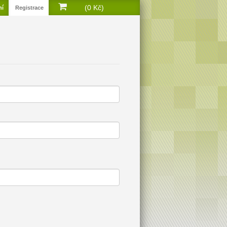
(0 Kč)
ní
Registrace