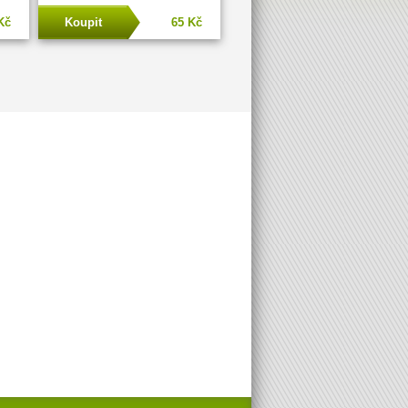
Kč
Koupit
65 Kč