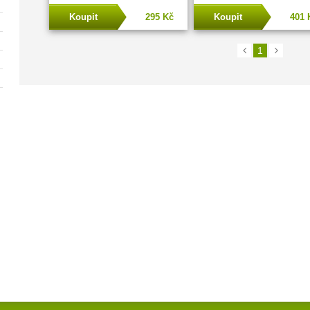
Koupit
295 Kč
Koupit
401 
1