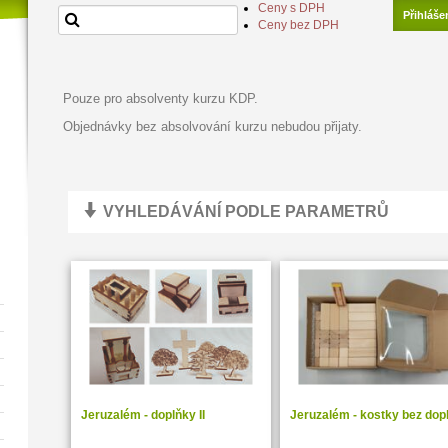
Ceny s DPH
Přihláše
Ceny bez DPH
Pouze pro absolventy kurzu KDP.
Objednávky bez absolvování kurzu nebudou přijaty.
VYHLEDÁVÁNÍ PODLE PARAMETRŮ
Jeruzalém - doplňky II
Jeruzalém - kostky bez dop