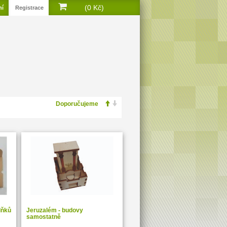
(0 Kč)
ní
Registrace
lňků
Jeruzalém - budovy
samostatně