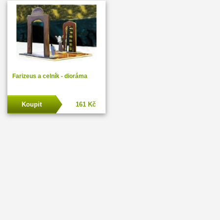
Farizeus a celník - dioráma
Koupit
161 Kč