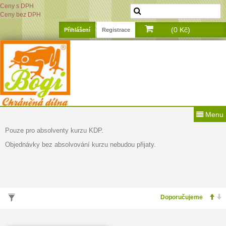
Ceny s DPH
Ceny bez DPH
(0 Kč)
Přihlášení
Registrace
Menu
Pouze pro absolventy kurzu KDP.
Objednávky bez absolvování kurzu nebudou přijaty.
VYHLEDÁVÁNÍ PODLE PARAMETRŮ