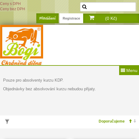
Ceny s DPH
Ceny bez DPH
(0 Kč)
Přihlášení
Registrace
Menu
Pouze pro absolventy kurzu KDP.
Objednávky bez absolvování kurzu nebudou přijaty.
VYHLEDÁVÁNÍ PODLE PARAMETRŮ