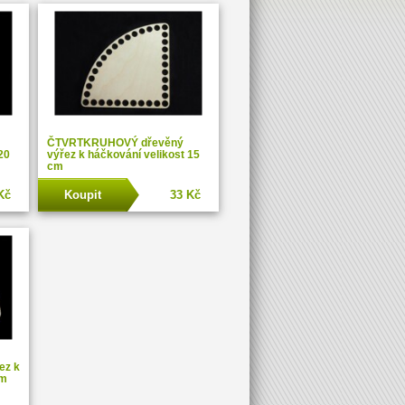
ČTVRTKRUHOVÝ dřevěný
20
výřez k háčkování velikost 15
cm
Kč
Koupit
33 Kč
ez k
cm