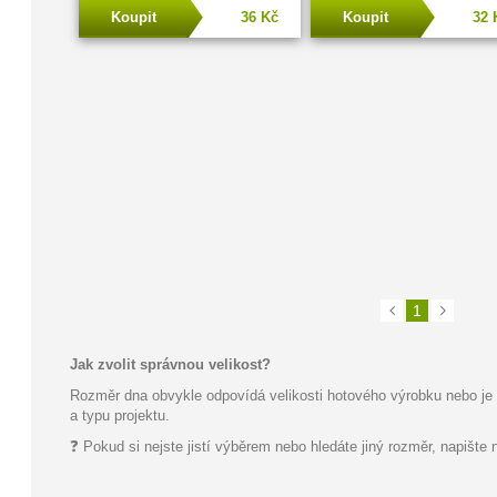
Koupit
36 Kč
Koupit
32 
1
Jak zvolit správnou velikost?
Rozměr dna obvykle odpovídá velikosti hotového výrobku nebo je
a typu projektu.
❓ Pokud si nejste jistí výběrem nebo hledáte jiný rozměr, napište