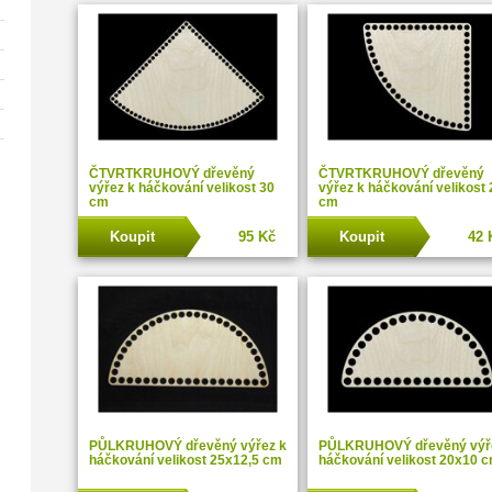
ČTVRTKRUHOVÝ dřevěný
ČTVRTKRUHOVÝ dřevěný
výřez k háčkování velikost 30
výřez k háčkování velikost 
cm
cm
Koupit
95 Kč
Koupit
42 
PŮLKRUHOVÝ dřevěný výřez k
PŮLKRUHOVÝ dřevěný výř
háčkování velikost 25x12,5 cm
háčkování velikost 20x10 