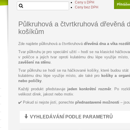
Ceny s DPH
Přihláše
Ceny bez DPH
Půlkruhová a čtvrtkruhová dřevěná 
košíkům
Zde najdete půlkruhová
a čtvrtkruhová
dřevěná dna a víka rozdě
Tvar půlkruhu je pro speciální užití – hodí se na klasické háčkov
v poličce a jejich tvar oproti kulatému dnu lépe využije místo
zavěšení na stěnu
.
Tvar půlkruhu se hodí se na háčkované košíky, které budou stát v 
kulatému dnu lépe využije místo, ale také pro
košíky a organ
nebo poličky
.
Každý produkt představuje
jeden konkrétní rozměr
. Po rozkli
velikost dírek, jakost nebo motiv.
✔️ Pokud si nejste jistí, ponechte
přednastavené možnosti
– jsou
VYHLEDÁVÁNÍ PODLE PARAMETRŮ