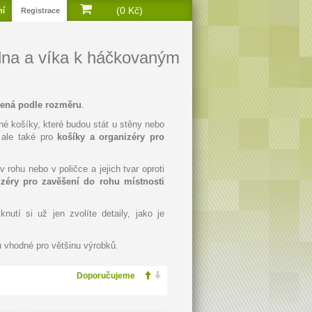
(0 Kč)
ní
Registrace
dna a víka k háčkovaným
lená podle rozměru
.
ané košíky, které budou stát u stěny nebo
, ale také pro
košíky a organizéry pro
rohu nebo v poličce a jejich tvar oproti
izéry pro zavěšení do rohu místnosti
knutí si už jen zvolíte detaily, jako je
 vhodné pro většinu výrobků.