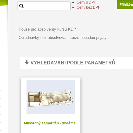
Ceny s DPH
Přihláše
Ceny bez DPH
Pouze pro absolventy kurzu KDP.
Objednávky bez absolvování kurzu nebudou přijaty.
VYHLEDÁVÁNÍ PODLE PARAMETRŮ
Milosrdný samaritán - dioráma