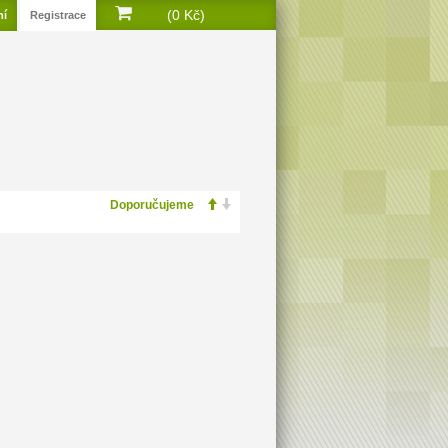
(0 Kč)
ní
Registrace