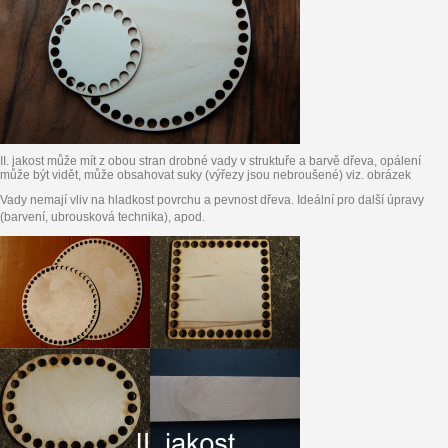
II. jakost může mít z obou stran drobné vady v struktuře a barvě dřeva, opálení
může být vidět, může obsahovat suky (výřezy jsou nebroušené) viz. obrázek
Vady nemají vliv na hladkost povrchu a pevnost dřeva. Ideální pro další úpravy
(barvení, ubrousková technika), apod.