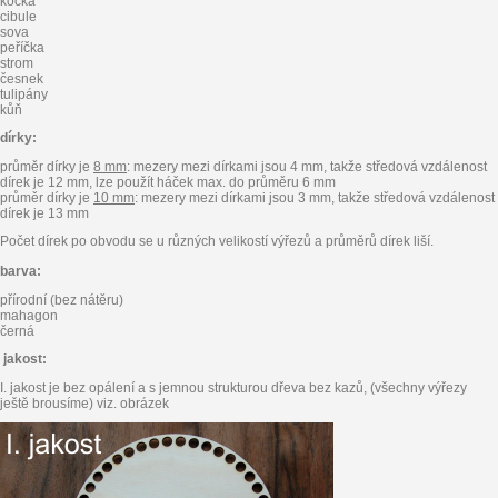
kočka
cibule
sova
peříčka
strom
česnek
tulipány
kůň
dírky:
průměr dírky je
8 mm
: mezery mezi dírkami jsou 4 mm, takže středová vzdálenost
dírek je 12 mm, lze použít háček max. do průměru 6 mm
průměr dírky je
10 mm
: mezery mezi dírkami jsou 3 mm, takže středová vzdálenost
dírek je 13 mm
Počet dírek po obvodu se u různých velikostí výřezů a průměrů dírek liší.
barva:
přírodní (bez nátěru)
mahagon
černá
jakost:
I. jakost je bez opálení a s jemnou strukturou dřeva bez kazů, (všechny výřezy
ještě brousíme) viz. obrázek