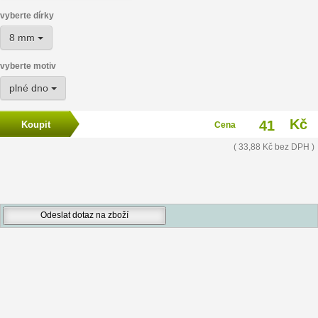
vyberte dírky
8 mm
vyberte motiv
plné dno
Kč
41
Cena
( 33,88 Kč bez DPH )