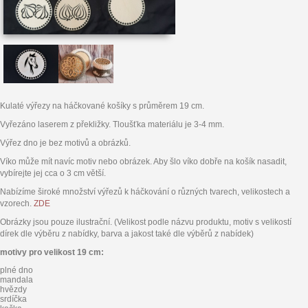
Kulaté výřezy na háčkované košíky s průměrem 19 cm.
Vyřezáno laserem z překližky. Tloušťka materiálu je 3-4 mm.
Výřez dno je bez motivů a obrázků.
Víko může mít navíc motiv nebo obrázek. Aby šlo víko dobře na košík nasadit,
vybírejte jej cca o 3 cm větší.
Nabízíme široké množství výřezů k háčkování o různých tvarech, velikostech a
vzorech.
ZDE
Obrázky jsou pouze ilustrační. (Velikost podle názvu produktu, motiv s velikostí
dírek dle výběru z nabídky, barva a jakost také dle výběrů z nabídek)
motivy pro velikost 19 cm:
plné dno
mandala
hvězdy
srdíčka